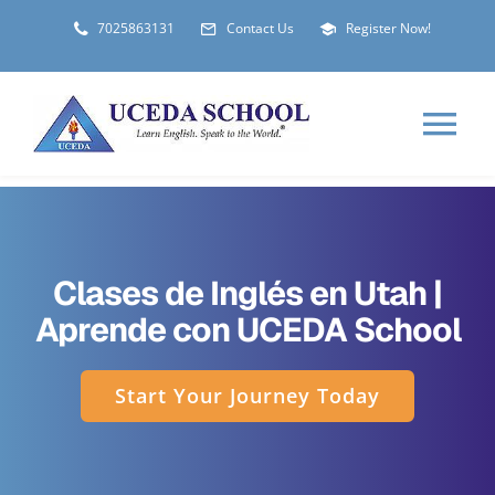
Skip
7025863131
Contact Us
Register Now!
to
content
Tog
Nav
HOME
Clases de Inglés en Utah |
ABOUT
Aprende con UCEDA School
LOCATIONS
Start Your Journey Today
STUDENT VISA