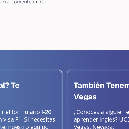
s exactamente en qué
al? Te
También Tenem
Vegas
r el formulario I-20
¿Conoces a alguien 
 visa F1. Si necesitas
aprender inglés? UC
nte, nuestro equipo
Vegas, Nevada: