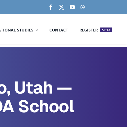
TIONAL STUDIES
CONTACT
REGISTER
APPLY
o, Utah —
DA School