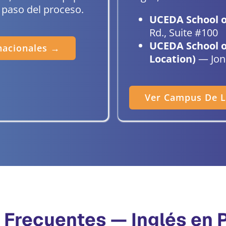
a paso del proceso.
UCEDA School o
Rd., Suite #100
UCEDA School of
nacionales →
Location)
— Jone
Ver Campus De L
 Frecuentes — Inglés en P