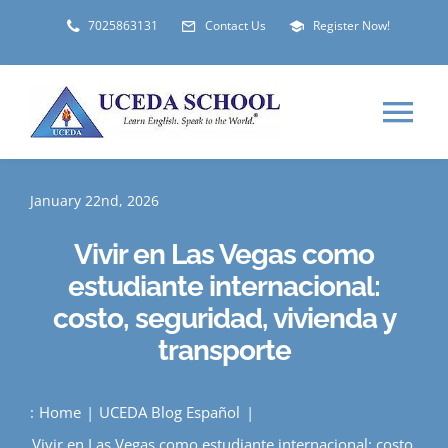
Skip
7025863131
Contact Us
Register Now!
to
content
Tog
Nav
HOME
January 22nd, 2026
Vivir en Las Vegas como
ABOUT
estudiante internacional:
costo, seguridad, vivienda y
LOCATIONS
transporte
STUDENT VISA
:
Home
UCEDA Blog Español
Vivir en Las Vegas como estudiante internacional: costo,