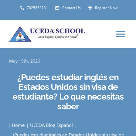
Skip
7025863131
Contact Us
Register Now!
to
content
Tog
Nav
HOME
May 19th, 2026
¿Puedes estudiar inglés en
ABOUT
Estados Unidos sin visa de
estudiante? Lo que necesitas
LOCATIONS
saber
STUDENT VISA
:
Home
UCEDA Blog Español
¿Puedes estudiar inglés en Estados Unidos sin visa de