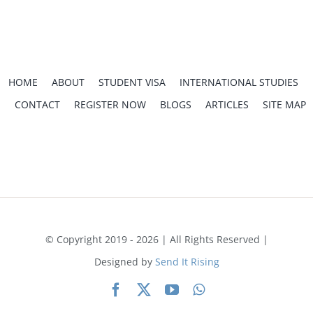
HOME
ABOUT
STUDENT VISA
INTERNATIONAL STUDIES
CONTACT
REGISTER NOW
BLOGS
ARTICLES
SITE MAP
Home
UCEDA Blog Español
¿Puedes estudiar inglés en Estados Unidos sin visa de
estudiante? Lo que necesitas saber
© Copyright 2019 - 2026 | All Rights Reserved |
Designed by
Send It Rising